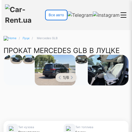
Все авто
/
Луцк
/
Mercedes GLB
ПРОКАТ MERCEDES GLB В ЛУЦКЕ
1
/
6
Тип кузова
Тип топлива