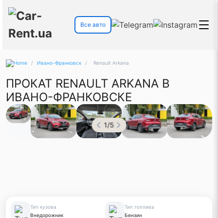
Все авто
/
Ивано-Франковск
/
Renault Arkana
ПРОКАТ RENAULT ARKANA В
ИВАНО-ФРАНКОВСКЕ
1
/
5
Тип кузова
Тип топлива
Внедорожник
Бензин