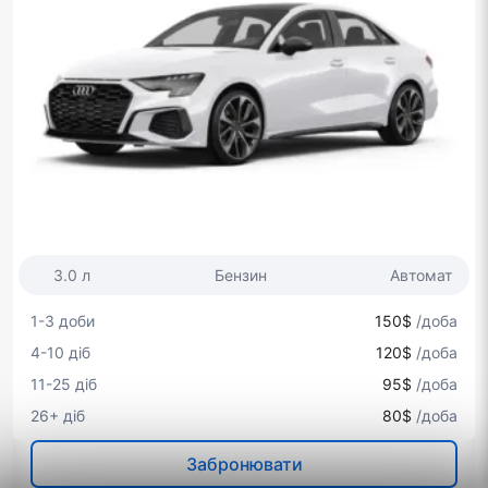
3.0 л
Бензин
Автомат
1-3 доби
150$
/доба
4-10 діб
120$
/доба
11-25 діб
95$
/доба
26+ діб
80$
/доба
Забронювати