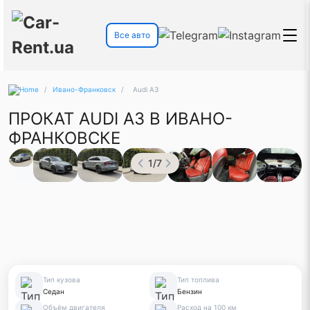
Все авто
/
Ивано-Франковск
/
Audi A3
ПРОКАТ AUDI A3 В ИВАНО-
ФРАНКОВСКЕ
1
/
7
Тип кузова
Тип топлива
Седан
Бензин
Объём двигателя
Расход на 100 км