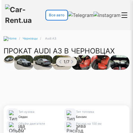
Все авто
/
Черновцы
/
Audi A3
ПРОКАТ AUDI A3 В ЧЕРНОВЦАХ
1
/
7
Тип кузова
Тип топлива
Седан
Бензин
Объём двигателя
Расход на 100 км
2.0 л
8