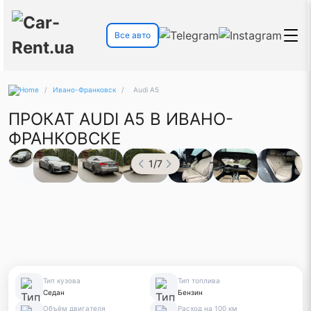
Все авто
/
Ивано-Франковск
/
Audi A5
ПРОКАТ AUDI A5 В ИВАНО-
ФРАНКОВСКЕ
1
/
7
Тип кузова
Тип топлива
Седан
Бензин
Объём двигателя
Расход на 100 км