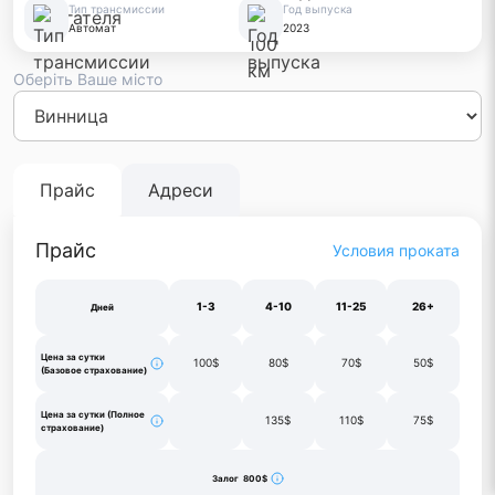
Тип трансмиссии
Год выпуска
Автомат
2023
Оберіть Ваше місто
Киев
Львов
Одесса
Днепр
Винница
Черновцы
Луцк
Житом
Франковск
Тернополь
Харьков
Прайс
Адреси
Прайс
Условия проката
1-3
4-10
11-25
26+
Дней
Цена за сутки
100$
80$
70$
50$
(Базовое страхование)
Цена за сутки (Полное
135$
110$
75$
страхование)
Залог 800$