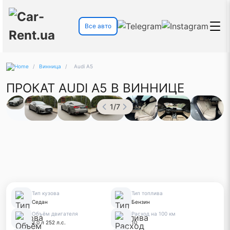
Все авто
/
Винница
/
Audi A5
ПРОКАТ AUDI A5 В ВИННИЦЕ
1
/
7
Тип кузова
Тип топлива
Седан
Бензин
Объём двигателя
Расход на 100 км
2.0 л 252 л.с.
10