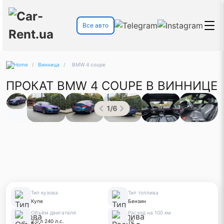
Все авто
/
Винница
/
BMW 4 coupe
ПРОКАТ BMW 4 COUPE В ВИННИЦЕ
1
/
6
Тип кузова
Тип топлива
Купе
Бензин
Объём двигателя
Расход на 100 км
2.0 л 240 л.с.
10