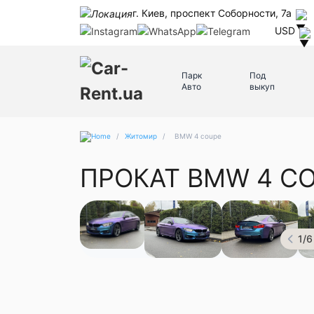
г. Киев, проспект Соборности, 7а
USD
Парк
Под
Авто
выкуп
/
Житомир
/
BMW 4 coupe
ПРОКАТ BMW 4 C
1
/
6