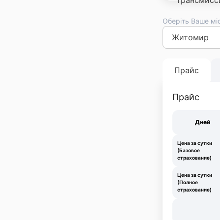
Оберіть Ваше мі
Киев
Львов
Оде
Франковск
Тер
Прайс
Прайс
Дней
Цена за сутки
(Базовое
страхование)
Цена за сутки
(Полное
страхование)