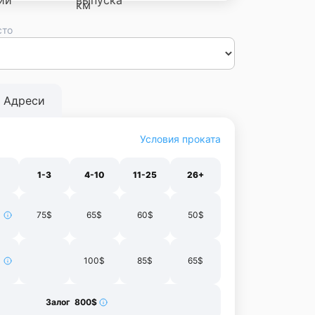
сто
сса
Днепр
Винница
Черновцы
Луцк
Житомир
Ивано-
нополь
Харьков
Адреси
Условия проката
1-3
4-10
11-25
26+
75$
65$
60$
50$
100$
85$
65$
Залог 800$