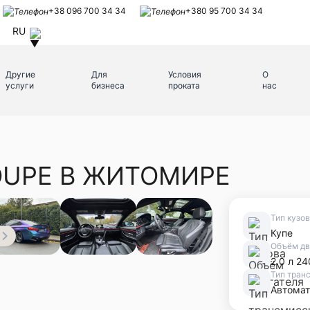
+38 096 700 34 34
+380 95 700 34 34
RU
Другие
Для
Условия
О
услуги
бизнеса
проката
нас
OUPE В ЖИТОМИРЕ
Тип кузо
Купе
Объём дв
2.0 л 24
Тип тран
Автомат