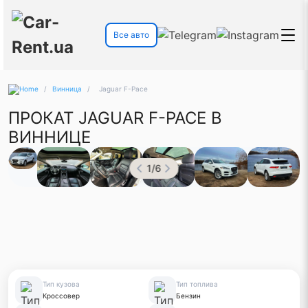
Все авто
/
Винница
/
Jaguar F-Pace
ПРОКАТ JAGUAR F-PACE В
ВИННИЦЕ
1
/
6
Тип кузова
Тип топлива
Кроссовер
Бензин