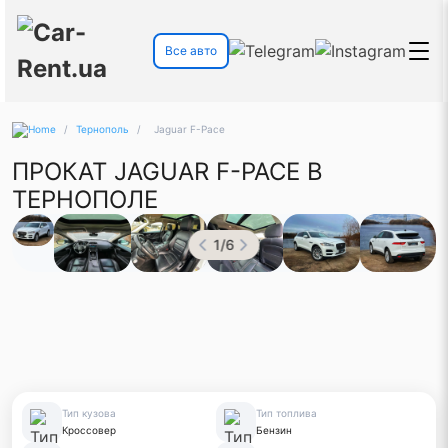
Все авто
/
Тернополь
/
Jaguar F-Pace
ПРОКАТ JAGUAR F-PACE В
ТЕРНОПОЛЕ
1
/
6
Тип кузова
Тип топлива
Кроссовер
Бензин