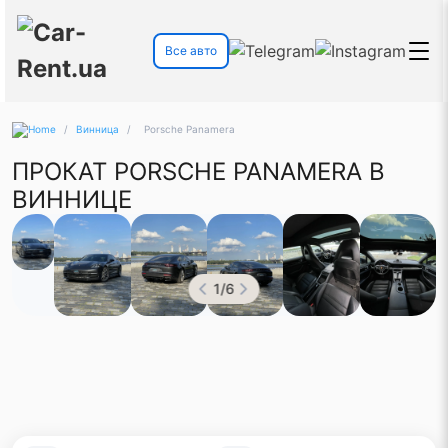
Все авто
/
Винница
/
Porsche Panamera
ПРОКАТ PORSCHE PANAMERA В
ВИННИЦЕ
1
/
6