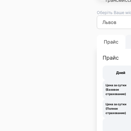
Оберіть Ваше мі
Киев
Львов
Оде
Франковск
Тер
Прайс
Прайс
Дней
Цена за сутки
(Базовое
страхование)
Цена за сутки
(Полное
страхование)