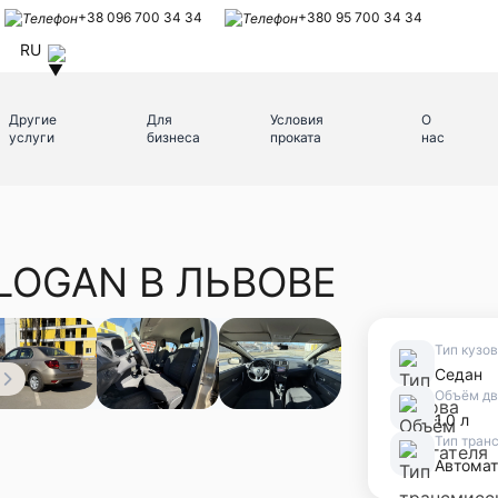
+38 096 700 34 34
+380 95 700 34 34
RU
Другие
Для
Условия
О
услуги
бизнеса
проката
нас
LOGAN В ЛЬВОВЕ
Тип кузо
Седан
Объём дв
1.0 л
Тип тран
Автомат