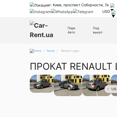
г. Киев, проспект Соборности, 7а
USD
Парк
Под
Авто
выкуп
/
Львов
/
Renault Logan
ПРОКАТ RENAULT 
1
/
6