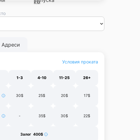
сто
сса
Днепр
Винница
Черновцы
Луцк
Житомир
Ивано-
нополь
Харьков
Адреси
Условия проката
1-3
4-10
11-25
26+
30$
25$
20$
17$
-
35$
30$
22$
Залог 400$