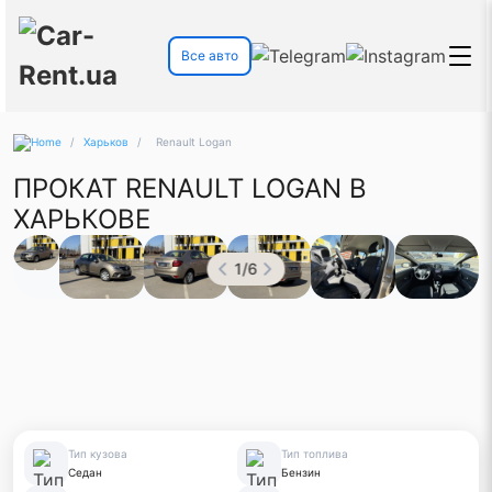
Все авто
/
Харьков
/
Renault Logan
ПРОКАТ RENAULT LOGAN В
ХАРЬКОВЕ
1
/
6
Тип кузова
Тип топлива
Седан
Бензин