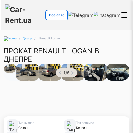
Все авто
/
Днепр
/
Renault Logan
ПРОКАТ RENAULT LOGAN В
ДНЕПРЕ
1
/
6
Тип кузова
Тип топлива
Седан
Бензин