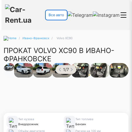
Все авто
/
Ивано-Франковск
/
Volvo XС90
ПРОКАТ VOLVO XС90 В ИВАНО-
ФРАНКОВСКЕ
1
/
7
Тип кузова
Тип топлива
Внедорожник
Бензин
Объём двигателя
Расход на 100 км