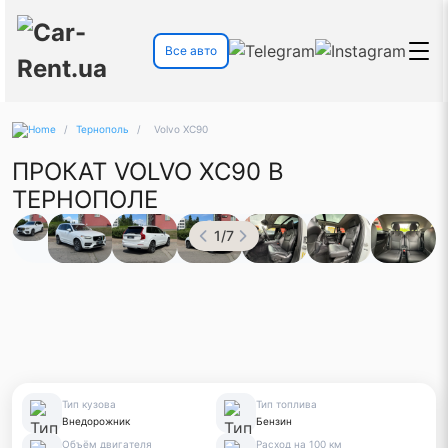
Все авто
/
Тернополь
/
Volvo XС90
ПРОКАТ VOLVO XС90 В
ТЕРНОПОЛЕ
1
/
7
Тип кузова
Тип топлива
Внедорожник
Бензин
Объём двигателя
Расход на 100 км