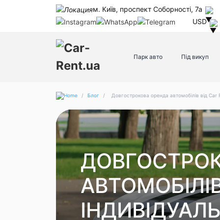
м. Київ, проспект Соборності, 7а
USD
Парк авто
Під викуп
/
Блог
/
Довгострокова оренда автомобілів від Car R
ДОВГОСТРОК
АВТОМОБІЛІВ
ІНДИВІДУАЛ