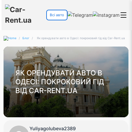
Всі авто
/
Блог
/
Як орендувати авто в Одесі: покроковий гід від Car-Rent.ua
ЯК ОРЕНДУВАТИ АВТО В
ОДЕСІ: ПОКРОКОВИЙ ГІД
ВІД CAR-RENT.UA
Yuliyagolubeva2389