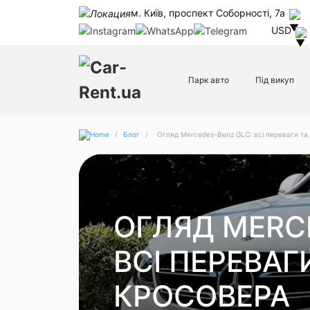
м. Київ, проспект Соборності, 7а
USD
Парк авто
Під викуп
/
Блог
/
Огляд Mercedes-Benz GLC: всі переваги та
ОГЛЯД MERC
ВСІ ПЕРЕВАГ
КРОСОВЕРА