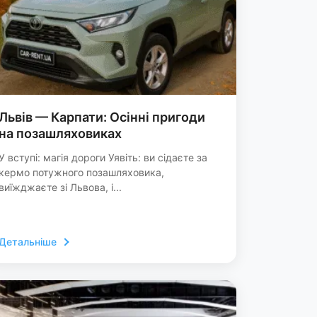
Львів — Карпати: Осінні пригоди
на позашляховиках
У вступі: магія дороги Уявіть: ви сідаєте за
кермо потужного позашляховика,
виїжджаєте зі Львова, і...
Детальніше