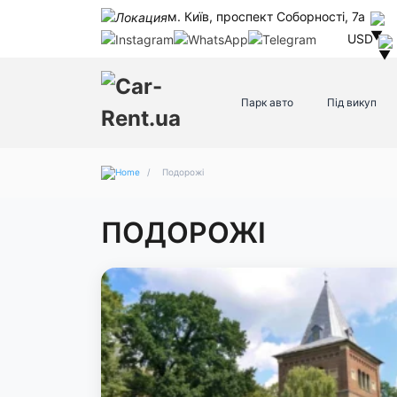
м. Київ, проспект Соборності, 7а
USD
Парк авто
Під викуп
/
Подорожі
ПОДОРОЖІ