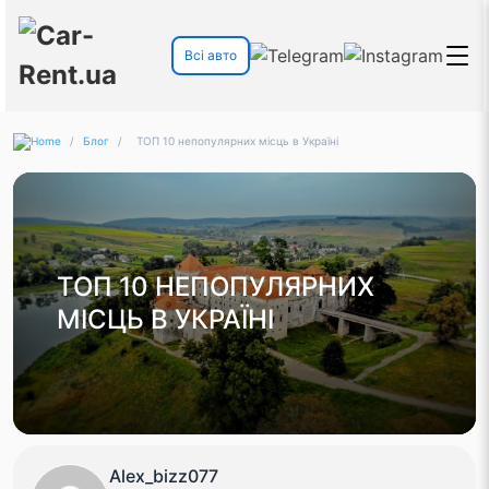
Всі авто
/
Блог
/
ТОП 10 непопулярних місць в Україні
ТОП 10 НЕПОПУЛЯРНИХ
МІСЦЬ В УКРАЇНІ
Alex_bizz077