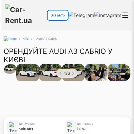
Всі авто
/
Київ
/
Audi A3 Cabrio
ОРЕНДУЙТЕ AUDI A3 CABRIO У
КИЄВІ
1
/
6
Тип кузова
Тип палива
Кабріолет
Бензин