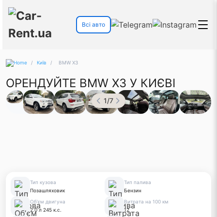
Всі авто
/
Київ
/
BMW X3
ОРЕНДУЙТЕ BMW X3 У КИЄВІ
1
/
7
Тип кузова
Тип палива
Позашляховик
Бензин
Обʼєм двигуна
Витрата на 100 км
2.0 л 245 к.с.
12