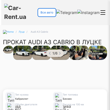
Все авто
/
Луцк
/
Audi A3 Cabrio
ПРОКАТ AUDI A3 CABRIO В ЛУЦКЕ
1
/
6
Тип кузова
Тип топлива
Кабриолет
Бензин
Объём двигателя
Расход на 100 км
2.0 л
10