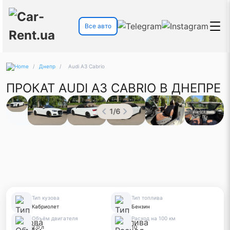
Все авто
/
Днепр
/
Audi A3 Cabrio
ПРОКАТ AUDI A3 CABRIO В ДНЕПРЕ
1
/
6
Тип кузова
Тип топлива
Кабриолет
Бензин
Объём двигателя
Расход на 100 км
2.0 л
10