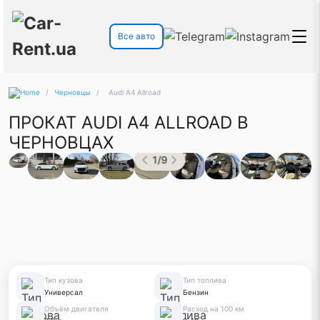
Все авто
/
Черновцы
/
Audi A4 Allroad
ПРОКАТ AUDI A4 ALLROAD В
ЧЕРНОВЦАХ
1
/
9
Тип кузова
Тип топлива
Универсал
Бензин
Объём двигателя
Расход на 100 км