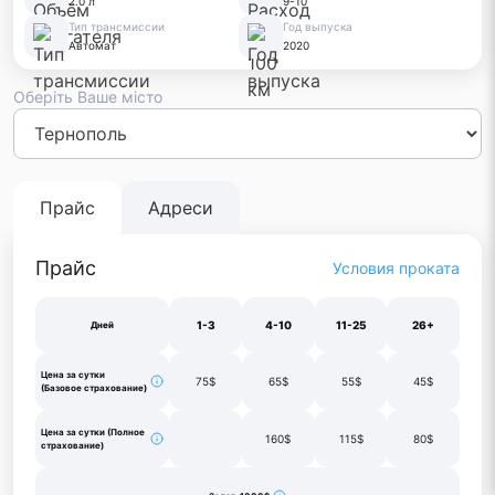
2.0 л
9-10
Тип трансмиссии
Год выпуска
Автомат
2020
Оберіть Ваше місто
Киев
Львов
Одесса
Днепр
Винница
Черновцы
Луцк
Житом
Франковск
Тернополь
Харьков
Прайс
Адреси
Прайс
Условия проката
1-3
4-10
11-25
26+
Дней
Цена за сутки
75$
65$
55$
45$
(Базовое страхование)
Цена за сутки (Полное
160$
115$
80$
страхование)