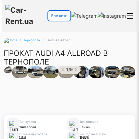
Все авто
/
Тернополь
/
Audi A4 Allroad
ПРОКАТ AUDI A4 ALLROAD В
ТЕРНОПОЛЕ
1
/
9
Тип кузова
Тип топлива
Универсал
Бензин
Объём двигателя
Расход на 100 км