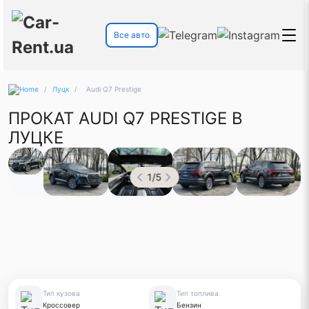
Все авто
/
Луцк
/
Audi Q7 Prestige
ПРОКАТ AUDI Q7 PRESTIGE В
ЛУЦКЕ
1
/
5
Тип кузова
Тип топлива
Кроссовер
Бензин