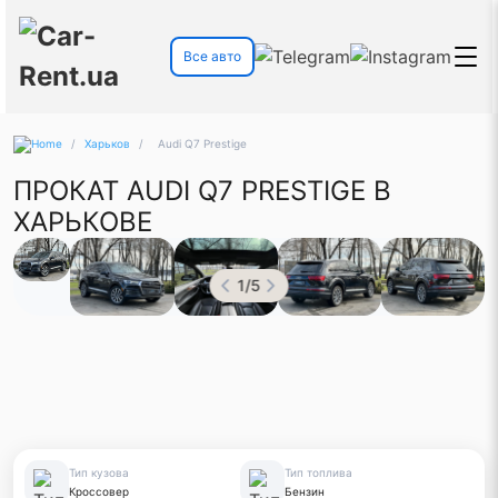
Все авто
/
Харьков
/
Audi Q7 Prestige
ПРОКАТ AUDI Q7 PRESTIGE В
ХАРЬКОВЕ
1
/
5
Тип кузова
Тип топлива
Кроссовер
Бензин