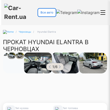
Все авто
/
Черновцы
/
Hyundai Elantra
ПРОКАТ HYUNDAI ELANTRA В
ЧЕРНОВЦАХ
1
/
6
Тип кузова
Тип топлива