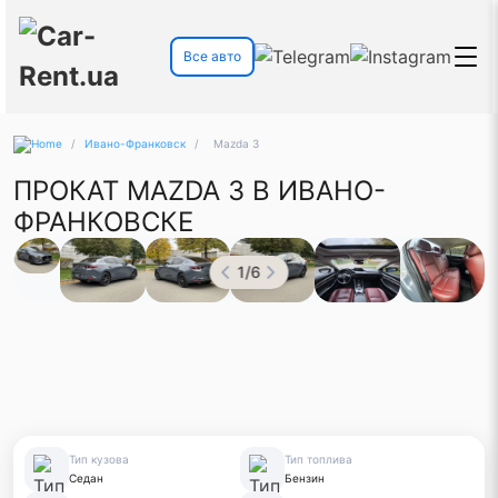
Все авто
/
Ивано-Франковск
/
Mazda 3
ПРОКАТ MAZDA 3 В ИВАНО-
ФРАНКОВСКЕ
1
/
6
Тип кузова
Тип топлива
Седан
Бензин