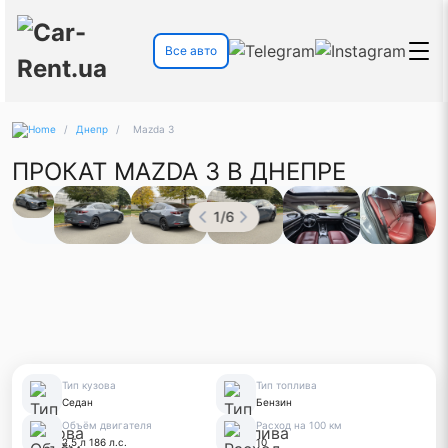
Все авто
/
Днепр
/
Mazda 3
ПРОКАТ MAZDA 3 В ДНЕПРЕ
1
/
6
Тип кузова
Тип топлива
Седан
Бензин
Объём двигателя
Расход на 100 км
2,5 л 186 л.с.
10