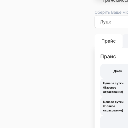
Оберіть Ваше мі
Киев
Львов
Оде
Франковск
Тер
Прайс
Прайс
Дней
Цена за сутки
(Базовое
страхование)
Цена за сутки
(Полное
страхование)