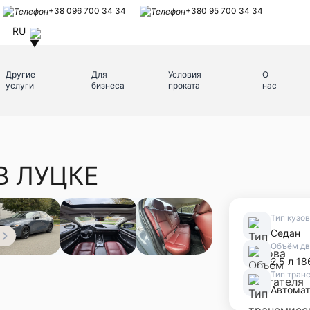
+38 096 700 34 34
+380 95 700 34 34
RU
Другие
Для
Условия
О
услуги
бизнеса
проката
нас
В ЛУЦКЕ
Тип кузо
Седан
Объём дв
2,5 л 18
Тип тран
Автомат