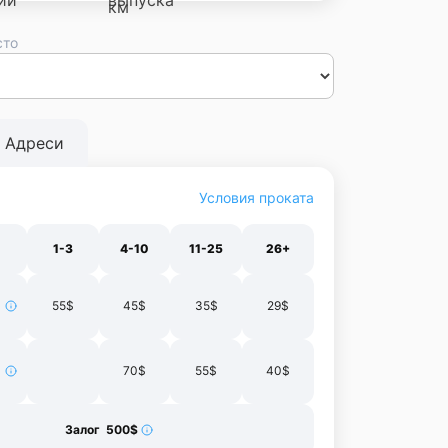
сто
сса
Днепр
Винница
Черновцы
Луцк
Житомир
Ивано-
нополь
Харьков
Адреси
Условия проката
1-3
4-10
11-25
26+
55$
45$
35$
29$
70$
55$
40$
Залог 500$