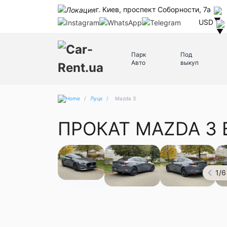
г. Киев, проспект Соборности, 7а
USD
Парк
Под
Авто
выкуп
/
Луцк
/
Mazda 3
ПРОКАТ MAZDA 3 
1
/
6