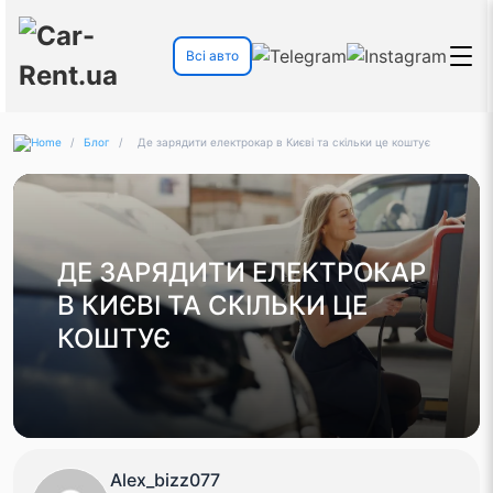
Всі авто
/
Блог
/
Де зарядити електрокар в Києві та скільки це коштує
ДЕ ЗАРЯДИТИ ЕЛЕКТРОКАР
В КИЄВІ ТА СКІЛЬКИ ЦЕ
КОШТУЄ
Alex_bizz077