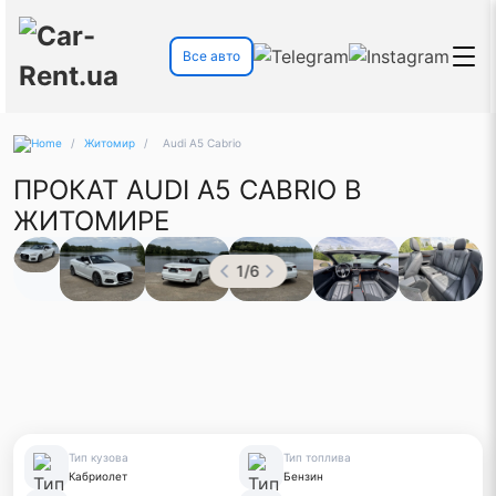
Все авто
/
Житомир
/
Audi A5 Cabrio
ПРОКАТ AUDI A5 CABRIO В
ЖИТОМИРЕ
1
/
6
Тип кузова
Тип топлива
Кабриолет
Бензин