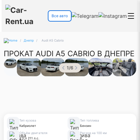
Все авто
/
Днепр
/
Audi A5 Cabrio
ПРОКАТ AUDI A5 CABRIO В ДНЕПРЕ
1
/
6
Тип кузова
Тип топлива
Кабриолет
Бензин
Объём двигателя
Расход на 100 км
2.0 л 211 л.с.
6