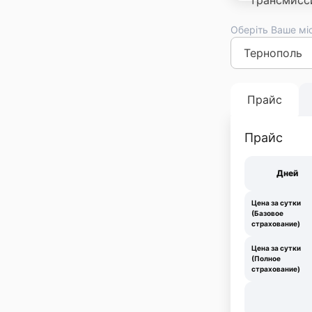
Оберіть Ваше мі
Киев
Львов
Оде
Франковск
Тер
Прайс
Прайс
Дней
Цена за сутки
(Базовое
страхование)
Цена за сутки
(Полное
страхование)