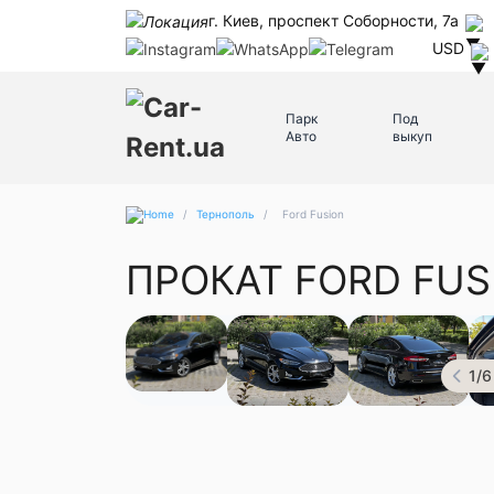
г. Киев, проспект Соборности, 7а
USD
Парк
Под
Авто
выкуп
/
Тернополь
/
Ford Fusion
ПРОКАТ FORD FUS
1
/
6