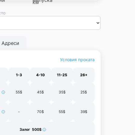
сто
сса
Днепр
Винница
Черновцы
Луцк
Житомир
Ивано-
нополь
Харьков
Адреси
Условия проката
1-3
4-10
11-25
26+
55$
45$
35$
25$
-
70$
55$
39$
Залог 500$