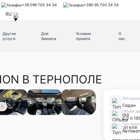
+38 096 700 34 34
+380 95 700 34 34
RU
Другие
Для
Условия
О
услуги
бизнеса
проката
нас
ION В ТЕРНОПОЛЕ
Тип кузо
Седан
Объём дв
2.0 л 18
Тип тран
Автомат