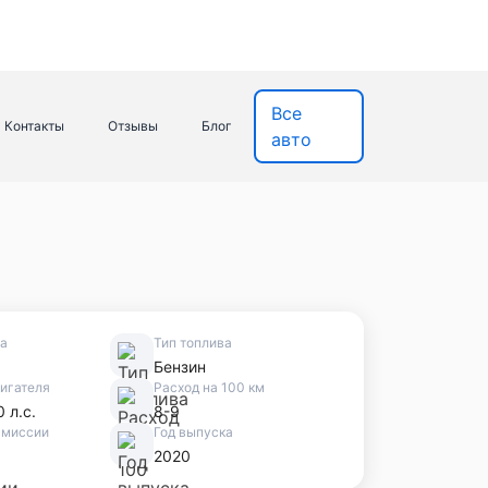
Все
Контакты
Отзывы
Блог
авто
ва
Тип топлива
Бензин
игателя
Расход на 100 км
0 л.с.
8-9
смиссии
Год выпуска
2020