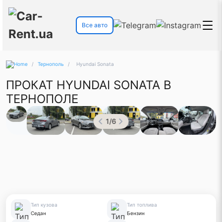
Все авто
/
Тернополь
/
Hyundai Sonata
ПРОКАТ HYUNDAI SONATA В
ТЕРНОПОЛЕ
1
/
6
Тип кузова
Тип топлива
Седан
Бензин