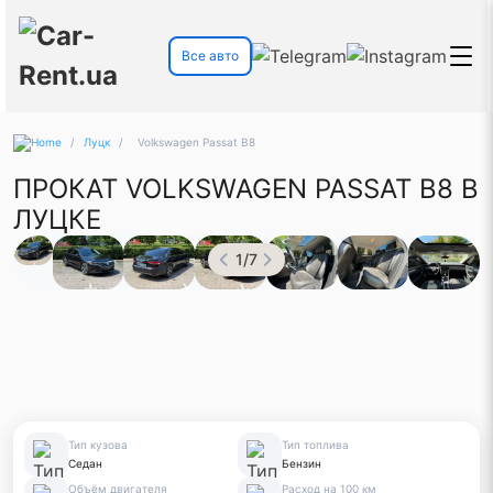
Все авто
/
Луцк
/
Volkswagen Passat B8
ПРОКАТ VOLKSWAGEN PASSAT B8 В
ЛУЦКЕ
1
/
7
Тип кузова
Тип топлива
Седан
Бензин
Объём двигателя
Расход на 100 км