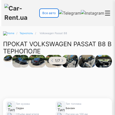
Все авто
/
Тернополь
/
Volkswagen Passat B8
ПРОКАТ VOLKSWAGEN PASSAT B8 В
ТЕРНОПОЛЕ
1
/
7
Тип кузова
Тип топлива
Седан
Бензин
Объём двигателя
Расход на 100 км