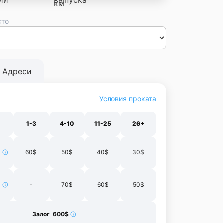
сто
сса
Днепр
Винница
Черновцы
Луцк
Житомир
Ивано-
нополь
Харьков
Адреси
Условия проката
1-3
4-10
11-25
26+
60$
50$
40$
30$
-
70$
60$
50$
Залог 600$