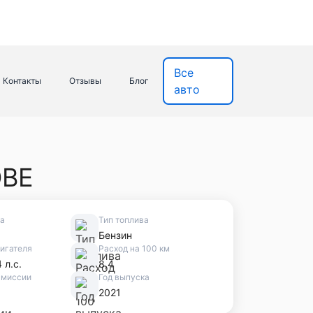
Все
Контакты
Отзывы
Блог
авто
ОВЕ
ва
Тип топлива
Бензин
игателя
Расход на 100 км
 л.с.
8,4
смиссии
Год выпуска
2021