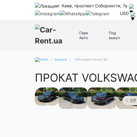
г. Киев, проспект Соборности, 7а
USD
Парк
Под
Авто
выкуп
/
Харьков
/
Volkswagen Passat B8
ПРОКАТ VOLKSWAG
1
/
7