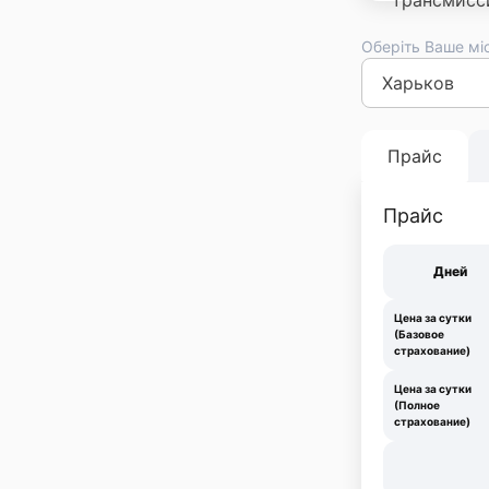
Оберіть Ваше мі
Киев
Львов
Оде
Франковск
Тер
Прайс
Прайс
Дней
Цена за сутки
(Базовое
страхование)
Цена за сутки
(Полное
страхование)