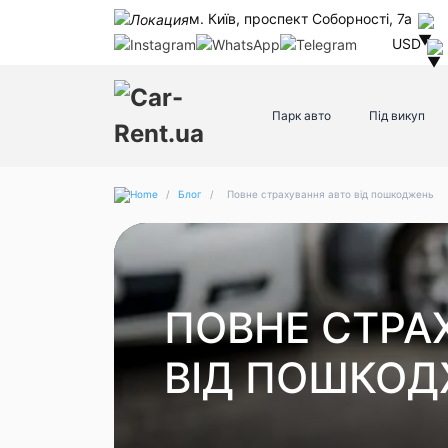
м. Київ, проспект Соборності, 7а
USD
Парк авто
Під викуп
/
Блог
/
Повне страхування авто від пошкоджень
ПОВНЕ СТРА
ВІД ПОШКО