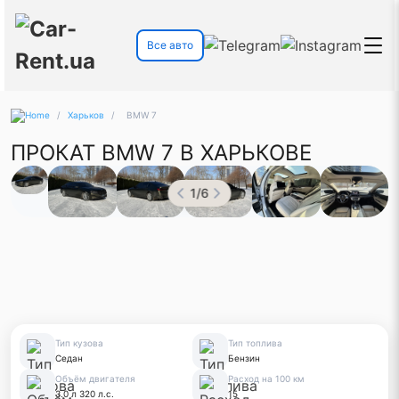
Все авто
/
Харьков
/
BMW 7
ПРОКАТ BMW 7 В ХАРЬКОВЕ
1
/
6
Тип кузова
Тип топлива
Седан
Бензин
Объём двигателя
Расход на 100 км
3.0 л 320 л.с.
15