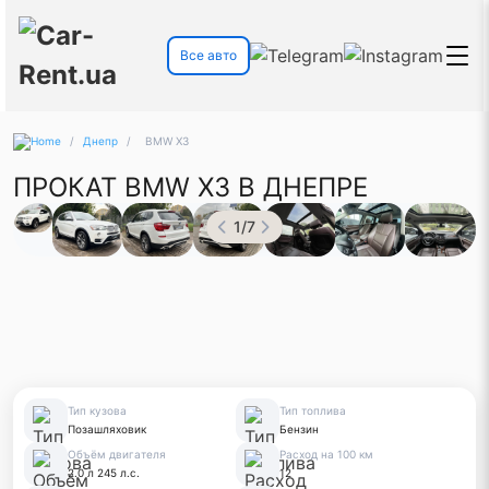
Все авто
/
Днепр
/
BMW X3
ПРОКАТ BMW X3 В ДНЕПРЕ
1
/
7
Тип кузова
Тип топлива
Позашляховик
Бензин
Объём двигателя
Расход на 100 км
2.0 л 245 л.с.
12