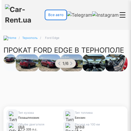
Все авто
/
Тернополь
/
Ford Edge
ПРОКАТ FORD EDGE В ТЕРНОПОЛЕ
1
/
6
Тип кузова
Тип топлива
Позашляховик
Бензин
Объём двигателя
Расход на 100 км
2.7 л 335 л.с.
13