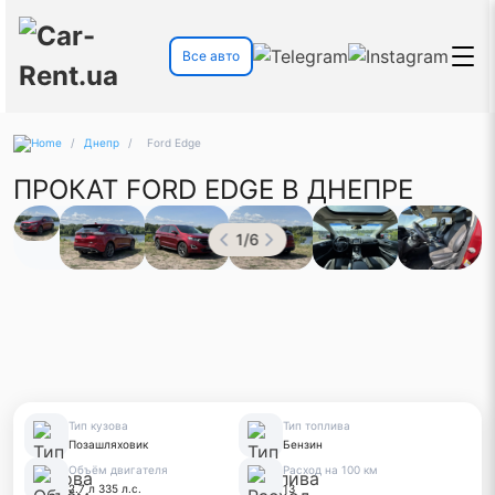
Все авто
/
Днепр
/
Ford Edge
ПРОКАТ FORD EDGE В ДНЕПРЕ
1
/
6
Тип кузова
Тип топлива
Позашляховик
Бензин
Объём двигателя
Расход на 100 км
2.7 л 335 л.с.
13