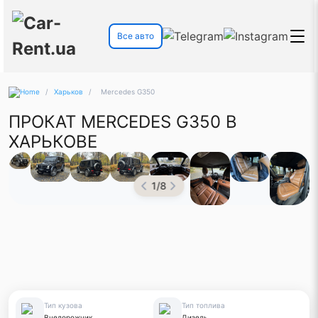
Все авто
/
Харьков
/
Mercedes G350
ПРОКАТ MERCEDES G350 В
ХАРЬКОВЕ
1
/
8
Тип кузова
Тип топлива
Внедорожник
Дизель