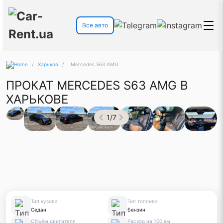
Все авто
/
Харьков
/
Mercedes S63 AMG
ПРОКАТ MERCEDES S63 AMG В
ХАРЬКОВЕ
1
/
7
Тип кузова
Тип топлива
Седан
Бензин
Объём двигателя
Расход на 100 км