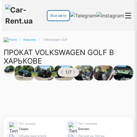
Все авто
/
Харьков
/
Volkswagen Golf
ПРОКАТ VOLKSWAGEN GOLF В
ХАРЬКОВЕ
1
/
7
Тип кузова
Тип топлива
Седан
Бензин
Объём двигателя
Расход на 100 км